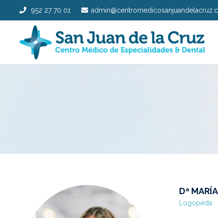
952 27 70 01
admin@centromedicosanjuandelacruz.
Dª MARÍ
Logopeda