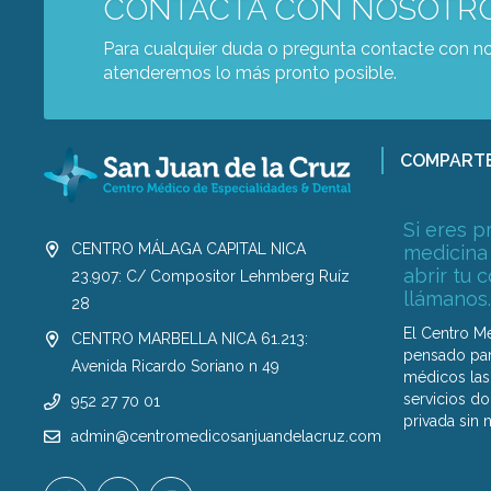
CONTACTA CON NOSOTR
Para cualquier duda o pregunta contacte con no
atenderemos lo más pronto posible.
COMPART
Si eres p
CENTRO MÁLAGA CAPITAL NICA
medicina
abrir tu 
23.907: C/ Compositor Lehmberg Ruíz
llámanos.
28
El Centro M
CENTRO MARBELLA NICA 61.213:
pensado par
Avenida Ricardo Soriano n 49
médicos las 
servicios d
952 27 70 01
privada sin 
admin@centromedicosanjuandelacruz.com