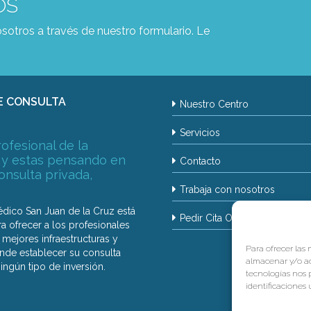
OS
sotros a través de nuestro formulario. Le
E CONSULTA
Nuestro Centro
Servicios
rofesional de la
 y estas pensando en
Contacto
consulta privada,
Trabaja con nosotros
édico San Juan de la Cruz está
Pedir Cita Online
a ofrecer a los profesionales
mejores infraestructuras y
Para ofrecer las
onde establecer su consulta
almacenar y/o ac
ningún tipo de inversión.
tecnologías nos 
identificaciones ú