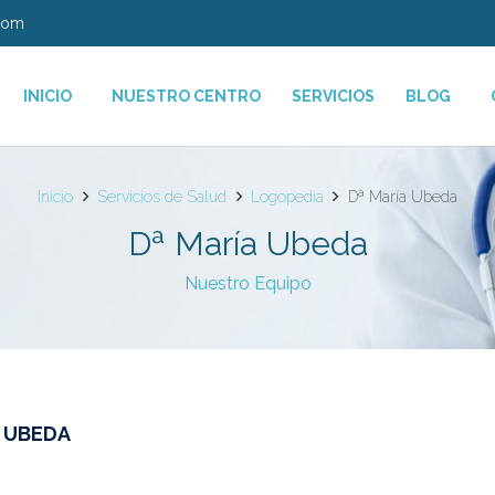
com
INICIO
NUESTRO CENTRO
SERVICIOS
BLOG
Inicio
Servicios de Salud
Logopedia
Dª María Ubeda
Dª María Ubeda
Nuestro Equipo
A UBEDA