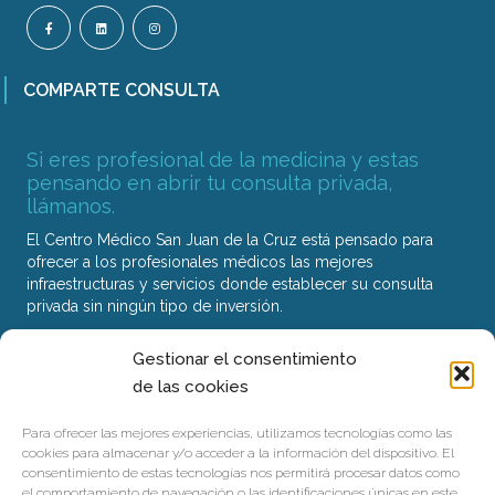
COMPARTE CONSULTA
Si eres profesional de la medicina y estas
pensando en abrir tu consulta privada,
llámanos.
El Centro Médico San Juan de la Cruz está pensado para
ofrecer a los profesionales médicos las mejores
infraestructuras y servicios donde establecer su consulta
privada sin ningún tipo de inversión.
Gestionar el consentimiento
Nuestro Centro
de las cookies
Servicios
Para ofrecer las mejores experiencias, utilizamos tecnologías como las
Contacto
cookies para almacenar y/o acceder a la información del dispositivo. El
consentimiento de estas tecnologías nos permitirá procesar datos como
el comportamiento de navegación o las identificaciones únicas en este