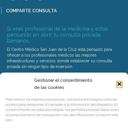
COMPARTE CONSULTA
Si eres profesional de la medicina y estas
pensando en abrir tu consulta privada,
llámanos.
El Centro Médico San Juan de la Cruz está pensado para
ofrecer a los profesionales médicos las mejores
infraestructuras y servicios donde establecer su consulta
privada sin ningún tipo de inversión.
Gestionar el consentimiento
Nuestro Centro
de las cookies
Servicios
Para ofrecer las mejores experiencias, utilizamos tecnologías como las
Contacto
cookies para almacenar y/o acceder a la información del dispositivo. El
consentimiento de estas tecnologías nos permitirá procesar datos como
el comportamiento de navegación o las identificaciones únicas en este
Trabaja con nosotros
sitio.
Pedir Cita Online