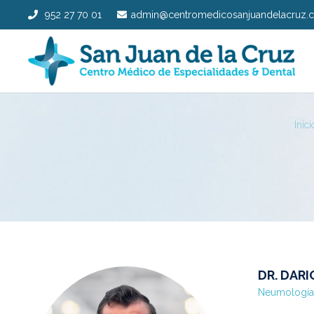
952 27 70 01
admin@centromedicosanjuandelacruz.
Inici
DR. DAR
Neumología