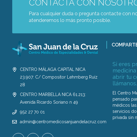
CONTACTA CON NOSOTR
Para cualquier duda o pregunta contacte con no
atenderemos lo más pronto posible.
COMPART
Si eres p
CENTRO MÁLAGA CAPITAL NICA
medicina
abrir tu 
23.907: C/ Compositor Lehmberg Ruíz
llámanos.
28
El Centro M
CENTRO MARBELLA NICA 61.213:
pensado par
Avenida Ricardo Soriano n 49
médicos las 
servicios d
952 27 70 01
privada sin 
admin@centromedicosanjuandelacruz.com