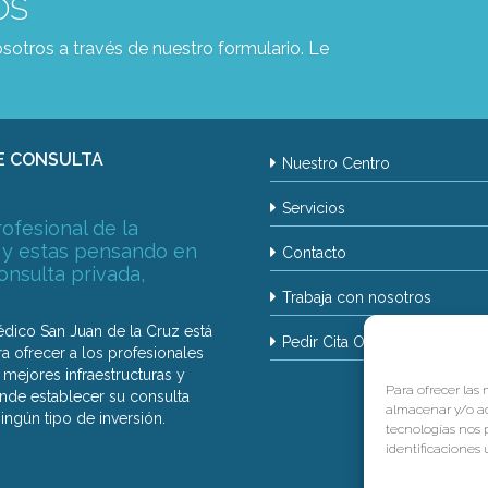
OS
sotros a través de nuestro formulario. Le
E CONSULTA
Nuestro Centro
Servicios
rofesional de la
 y estas pensando en
Contacto
consulta privada,
Trabaja con nosotros
édico San Juan de la Cruz está
Pedir Cita Online
a ofrecer a los profesionales
mejores infraestructuras y
Para ofrecer las
onde establecer su consulta
almacenar y/o ac
ningún tipo de inversión.
tecnologías nos 
identificaciones ú