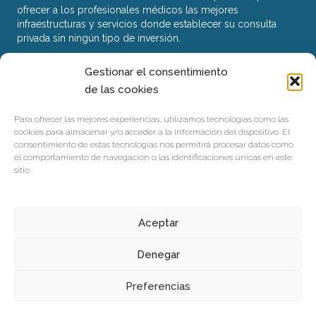
ofrecer a los profesionales médicos las mejores
infraestructuras y servicios donde establecer su consulta
privada sin ningún tipo de inversión.
Gestionar el consentimiento
Nuestro Centro
de las cookies
Servicios
Para ofrecer las mejores experiencias, utilizamos tecnologías como las
Contacto
cookies para almacenar y/o acceder a la información del dispositivo. El
consentimiento de estas tecnologías nos permitirá procesar datos como
el comportamiento de navegación o las identificaciones únicas en este
Trabaja con nosotros
sitio.
Pedir Cita Online
Aceptar
Aviso Legal
Denegar
Política de Cookies
Preferencias
Política de Privacidad